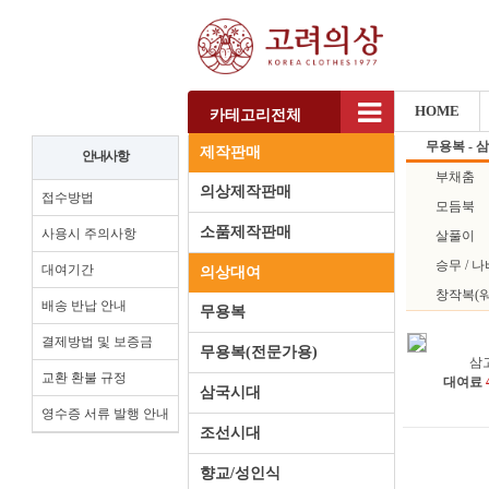
HOME
카테고리전체
무용복 - 
제작판매
안내사항
부채춤
의상제작판매
접수방법
모듬북
소품제작판매
사용시 주의사항
살풀이
승무 / 
대여기간
의상대여
창작복(워
배송 반납 안내
무용복
결제방법 및 보증금
무용복(전문가용)
삼
교환 환불 규정
대여료
삼국시대
영수증 서류 발행 안내
조선시대
향교/성인식