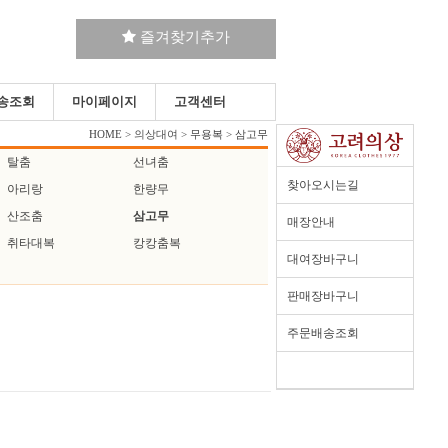
즐겨찾기추가
송조회
마이페이지
고객센터
HOME
> 의상대여 >
무용복
>
삼고무
탈춤
선녀춤
찾아오시는길
아리랑
한량무
산조춤
삼고무
매장안내
취타대복
캉캉춤복
대여장바구니
판매장바구니
주문배송조회