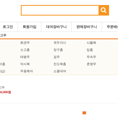
로그인
회원가입
대여장바구니
판매장바구니
주문배
삼고무
화관무
꼭두각시
사물복
소고춤
장구춤
입춤
태평무
검무
무속무
나비춤
악사복
진도북춤
춘앵무
십)
무용쾌자
소품대여
고무
44,000원
[1]