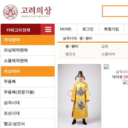
HOME
로그인
회원가입
카테고리전체
삼국시대 - 왕 / 왕비
제작판매
왕 / 왕비
갑옷
의상제작판매
평민女
소품대여
소품제작판매
의상대여
삼국시
대여료
22
무용복
무용복(전문가용)
삼국시대
조선시대
향교/성인식