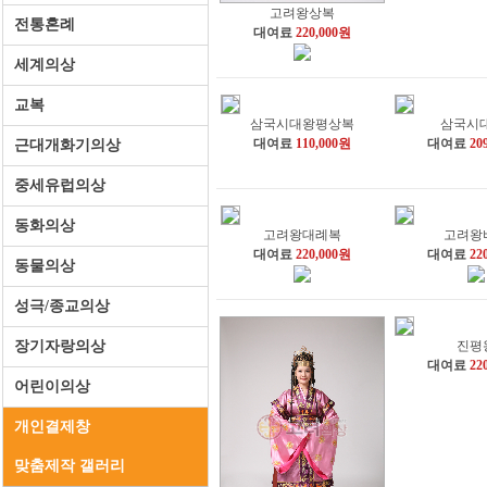
고려왕상복
전통혼례
대여료
220,000원
세계의상
교복
삼국시대왕평상복
삼국시
대여료
110,000원
대여료
20
근대개화기의상
중세유럽의상
동화의상
고려왕대례복
고려왕
대여료
220,000원
대여료
22
동물의상
성극/종교의상
장기자랑의상
진평
대여료
22
어린이의상
개인결제창
맞춤제작 갤러리