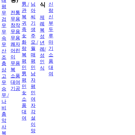
태
男 /
님
신
식
평
관
아
랑
전통
무
복
씨
신
제
무용
검
귀
기
부
례
창작
무
족
생
두
복
무용
무
女
주
루
성
무용
속
화
모 /
마
년
쾌자
무
랑
월
기
례/
어린
산
복
매
소
성
이
조
평
평
품
인
무용
춤
민
민
대
식
복
삼
男
남
여
소품
고
평
자
대여
무
민
평
기공
승
女
민
무 /
소
여
나
품
자
비
대
각
춤
여
설
악
이
사
망
복