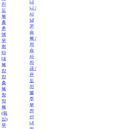
나
진
니 /
도
사
북
냥
춤
꾼
춘
승
앵
복 /
무
저
취
승
타
사
대
자
복
금 /
캉
은
캉
도
춤
끼
복
별
창
주
작
부
복
전
(워
선
십)
녀
무
와