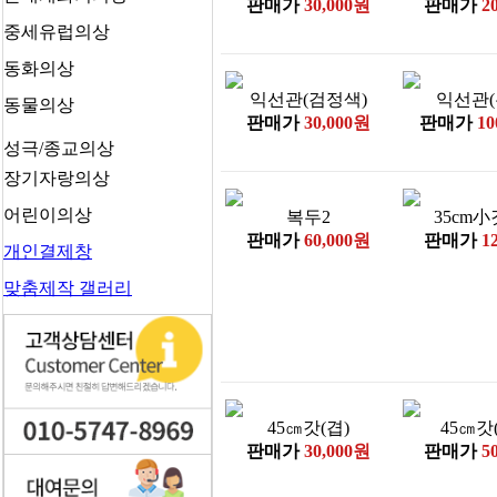
무
판매가
30,000원
판매가
2
사
포
중세유럽의상
용
졸 /
복
동화의상
왕
익선관(검정색)
익선관(
가
동물의상
부
판매가
30,000원
판매가
10
마
채
꾼
성극/종교의상
춤
내
장기자랑의상
화
시/
관
어린이의상
복두2
35cm小
상
무
판매가
60,000원
판매가
1
궁/
꼭
개인결제창
나
두
인
맞춤제작 갤러리
각
의
시
관 /
사
의
물
녀
복
양
탈
반
45㎝갓(겹)
45㎝갓
춤
(쾌
판매가
30,000원
판매가
5
선
자)
녀
양