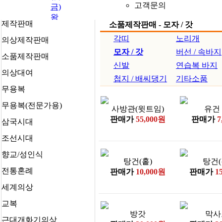
고객문의
금)
왕
제작판매
소품제작판매 - 모자 / 갓
비 /
후
각띠
노리개
의상제작판매
궁
모자 / 갓
버선 / 속바지
소품제작판매
문
신발
연습복 바지
관
의상대여
첩지 / 배씨댕기
기타소품
(관
무용복
복)
무
무용복(전문가용)
사방관(윗트임)
유건
관
판매가
55,000원
판매가
7
(포
삼국시대
도
조선시대
대
장)
향교/성인식
탕건(홑)
탕건(
갑
전통혼례
판매가
10,000원
판매가
1
옷
(이
세계의상
순
교복
신)
방갓
막사
무
근대개화기의상