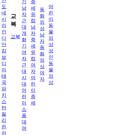
인
기
중
도
어
남
세
동
네
린
자
유
교
화
시
이
근
럽
의
복
아
동
대
남
상
인
물
개
자
남
교복
디
의
화
중
자
안
상
기
세
동
캄
성
여
유
화
보
인
자
럽
의
디
동
근
여
상
아
물
대
자
여
태
의
시
어
자
국
상
대
린
파
어
이
키
린
중
스
이
세
탄
소
필
품
리
대
핀
여
러