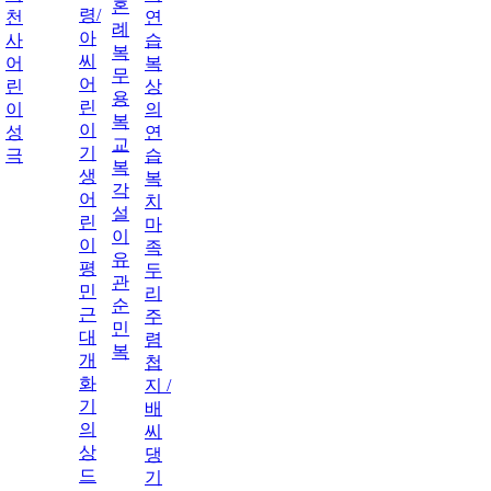
혼
령/
천
연
례
아
사
습
복
씨
어
복
무
어
린
상
용
린
이
의
복
이
성
연
교
기
극
습
복
생
복
각
어
치
설
린
마
이
이
족
유
평
두
관
민
리
순
근
주
민
대
렴
복
개
첩
화
지 /
기
배
의
씨
상
댕
드
기