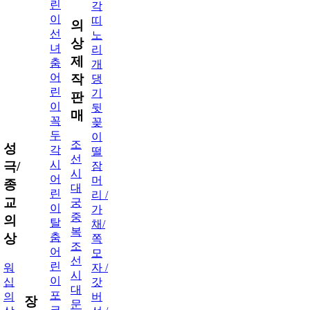
린
각
이
띠
의
선
노
상
녀
리
제
춤
개
어
작
댕
린
기
판
이
뒷
매
꼭
꽂
두
이
조
성
각
떨
선
시
극/
잠
시
어
머
종
대
린
리 /
교
궁
이
가
중
의
탈
채/
복
춤
상
쪽
조
어
모
선
린
워
자 /
시
이
십
갓
대
포
의
버
장
문
크