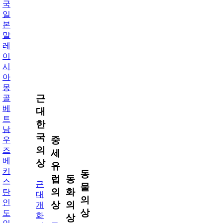
국
일
본
말
레
이
시
아
몽
근
골
베
대
트
한
남
국
중
우
의
즈
세
베
상
유
키
동
럽
동
스
근
물
의
화
탄
대
의
인
상
의
개
상
도
화
상