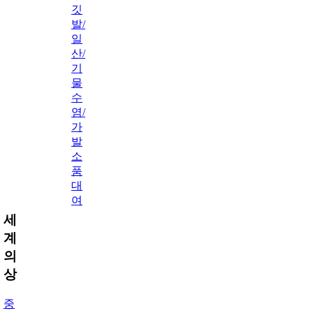
깃
발/
일
산/
기
물
수
염/
가
발
소
품
대
여
세
계
의
상
중