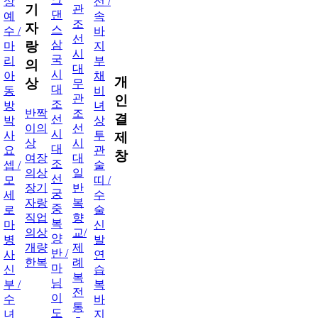
상
선 /
기
관
댄
예
속
조
자
스
수 /
바
선
삼
랑
마
지
시
국
리
부
의
대
시
아
채
개
상
무
대
동
비
관
인
조
방
녀
반짝
조
결
선
박
상
이의
선
시
사
투
제
상
시
대
요
관
창
여장
대
조
셉 /
술
의상
일
선
모
띠 /
장기
반
궁
세
수
자랑
복
중
로
술
직업
향
복
마
신
의상
교/
양
병
발
개량
제
반 /
사
연
한복
례
마
신
습
복
님
부 /
복
전
이
수
바
통
도
녀
지