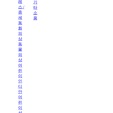
레
기
스 /
타
중
소
세
품
동
화
의
상
동
물
의
상
어
린
이
인
디
안
어
린
이
성