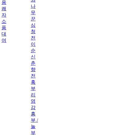
용
나
쾌
무
자
꾼
소
심
품
청
대
전
여
이
순
신
춘
향
전
혹
부
리
염
감
흥
부 /
놀
부