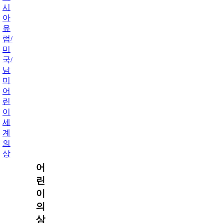
시
아
유
럽/
미
국/
남
미
어
린
이
세
계
의
상
어
린
이
의
상