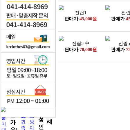
춤
반
모
(도
전립1
전립
듬
포)
판매가
45,000원
판매가
4
북
양
소
반
고
(남
춤
장
전립5 中
전립5
장
여
판매가
70,000원
판매가
7
구
자)
삼
춤
대
입
국
감 /
춤
시
놀
아
대
부
리
무
도
랑
왕 /
령
용
한
왕
복
전
복
량
비
중
향
무
통
(전
갑
인 /
교/
살
혼
문
옷
이
풀
성
례
귀
방
가
이
인
족
마
용)