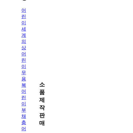
어
린
이
세
계
의
상
어
린
이
무
용
소
복
어
품
린
제
이
작
부
판
채
춤
매
어