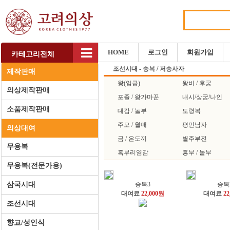
HOME
로그인
회원가입
카테고리전체
조선시대 - 승복 / 저승사자
제작판매
왕(임금)
왕비 / 후궁
의상제작판매
포졸 / 왕가마꾼
내시/상궁/나인
소품제작판매
대감 / 놀부
도령복
주모 / 월매
평민남자
의상대여
금 / 은도끼
별주부전
무용복
혹부리염감
흥부 / 놀부
무용복(전문가용)
삼국시대
승복3
승복
대여료
22,000원
대여료
22
조선시대
향교/성인식