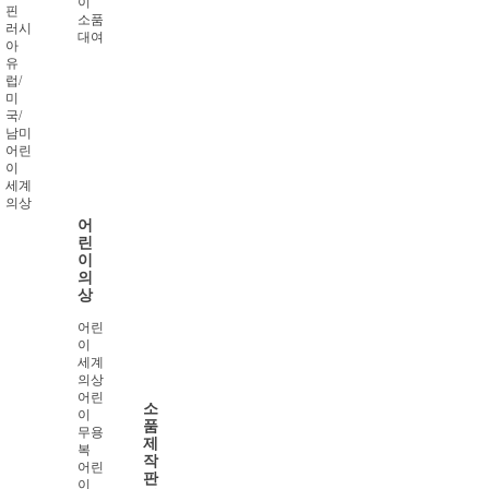
이
핀
소품
러시
대여
아
유
럽/
미
국/
남미
어린
이
세계
의상
어
린
이
의
상
어린
이
세계
의상
어린
소
이
품
무용
제
복
작
어린
판
이