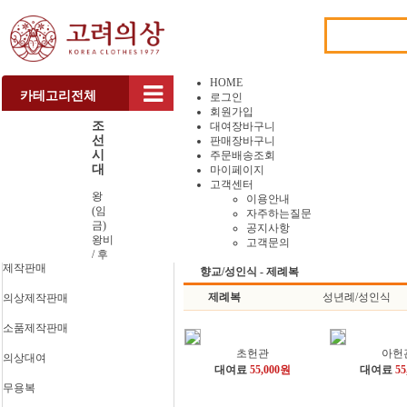
HOME
카테고리전체
로그인
회원가입
조
대여장바구니
선
판매장바구니
시
주문배송조회
대
마이페이지
고객센터
왕
이용안내
(임
자주하는질문
금)
공지사항
왕비
고객문의
/ 후
제작판매
궁
향교/성인식 - 제례복
문관
제례복
성년례/성인식
의상제작판매
(관
복)
무관
소품제작판매
(포
초헌관
아헌
도대
의상대여
대여료
55,000원
대여료
55
장)
갑옷
무용복
(이