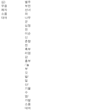
십)
별주
무용
부전
쾌자
선녀
소품
와
대여
나무
꾼
심청
전
이순
신
춘향
전
혹부
리염
감
흥부
/ 놀
부
깃
발/
일
산/
기물
수
염/
가발
소품
대여