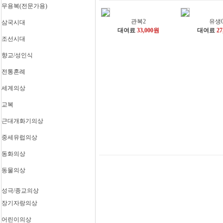
순
무용복(전문가용)
신)
무사
관복2
유생0
삼국시대
포졸
무
대여료
33,000원
대여료
27
/ 왕
용
조선시대
가마
복
꾼
향교/성인식
부채
내
춤
시/
전통혼례
화관
상
무
궁/
세계의상
꼭두
나인
각시
의관
교복
사물
/ 의
복
녀
근대개화기의상
탈춤
양반
선녀
(쾌
중세유럽의상
춤
자)
모듬
양반
동화의상
북
(도
소고
포)
동물의상
춤
양반
삼
장구
(남
국
춤
장여
무용
성극/종교의상
시
입춤
자)
복
대
장기자랑의상
아리
대감
(전
랑
/ 놀
문가
향
왕 /
전
한량
부
어린이의상
용)
교/