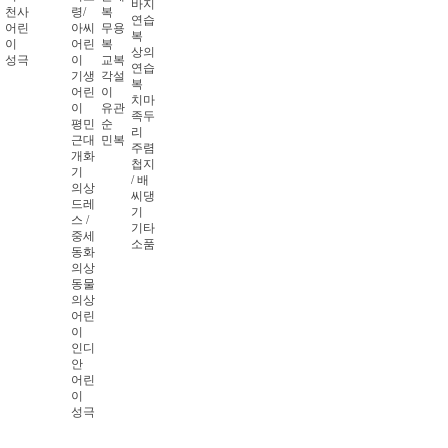
바지
천사
령/
복
연습
어린
아씨
무용
복
이
어린
복
상의
성극
이
교복
연습
기생
각설
복
어린
이
치마
이
유관
족두
평민
순
리
근대
민복
주렴
개화
첩지
기
/ 배
의상
씨댕
드레
기
스 /
기타
중세
소품
동화
의상
동물
의상
어린
이
인디
안
어린
이
성극