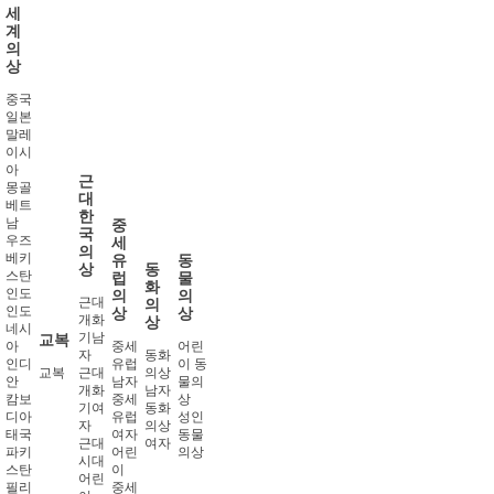
세
계
의
상
중국
일본
말레
이시
아
근
몽골
대
베트
한
남
중
국
우즈
세
의
베키
유
동
상
동
스탄
럽
물
화
인도
의
의
근대
의
인도
상
상
개화
상
네시
기남
교복
아
중세
어린
자
동화
인디
유럽
이 동
교복
근대
의상
안
남자
물의
개화
남자
캄보
중세
상
기여
동화
디아
유럽
성인
자
의상
태국
여자
동물
근대
여자
파키
어린
의상
시대
스탄
이
어린
필리
중세