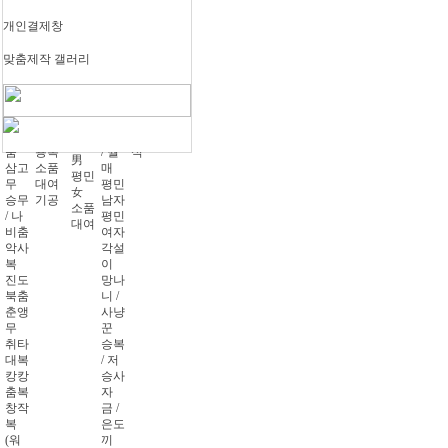
왕비
통
무
도령
성
갑옷
혼
살풀
전통
복
인
개인결제창
귀족
례
이
무용
중인
식
男 /
태평
창작
/ 이
맞춤제작 갤러리
관복
신랑
무
무용
방
제례
귀족
신부
검무
무용
마님
복
女
두루
무속
쾌자
아씨
성년
화랑
마기
무
어린
기생
례/
복
소품
산조
이 무
주모
성인
평민
대여
춤
용복
/ 월
식
男
삼고
소품
매
평민
무
대여
평민
女
승무
기공
남자
소품
/ 나
평민
대여
비춤
여자
악사
각설
복
이
진도
망나
북춤
니 /
춘앵
사냥
무
꾼
취타
승복
대복
/ 저
캉캉
승사
춤복
자
창작
금 /
복
은도
(워
끼