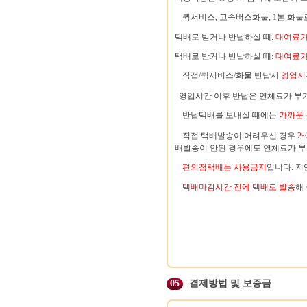
퀵서비스, 고속버스화물, 1톤 화물
택배로 받거나 반납하실 때:
대여료가
택배로 받거나 반납하실 때:
대여료가 
직접/퀵서비스/화물 반납시
영업시
영업시간 이후 반납은 연체료가 부
반납택배를 보내실 때에는
가까운
직접 택배발송이 어려우신 경우
2
배발송이 안된 경우에도 연체료가 부
편의점택배는 사용금지
입니다. 지
택배마감시간 전에 택배로 발송
해
05
결제방법 및 보증금