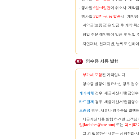
- 행사일
6일~4일전
에 취소시: 계약
- 행사일
3일전~상품 발송
시: 계약
계약금(보증금)은 입금 후 계약 취
당일 주문 예약하여 입금 후 당일
자연재해, 천재지변, 날씨로 인하여
07
영수증 서류 발행
부가세 포함
된 가격입니다.
영수증 발행이 필요하신 경우 접수
계좌이체
경우: 세금계산서/현금영수
카드결제
경우: 세금계산서/현금영수
보증금
경우: 서류나 영수증을 발행해
세금계산서를 발행 하려면 고객님
일(krclothes@nate.com)
또는
팩스(02-2
그 외 필요하신 서류는 상담전화 