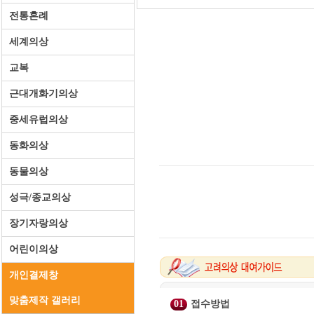
전통혼례
세계의상
교복
근대개화기의상
중세유럽의상
동화의상
동물의상
성극/종교의상
장기자랑의상
어린이의상
개인결제창
맞춤제작 갤러리
01
접수방법