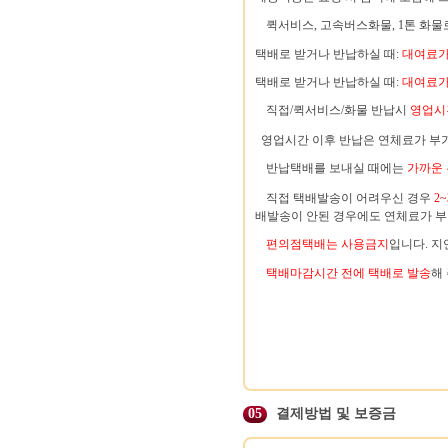
퀵서비스, 고속버스화물, 1톤 화물
택배로 받거나 반납하실 때:
대여료가
택배로 받거나 반납하실 때:
대여료가 
직접/퀵서비스/화물 반납시
영업시
영업시간 이후 반납은 연체료가 부
반납택배를 보내실 때에는
가까운
직접 택배발송이 어려우신 경우
2
배발송이 안된 경우에도 연체료가 부
편의점택배는 사용금지
입니다. 지
택배마감시간 전에 택배로 발송
해
05
결제방법 및 보증금