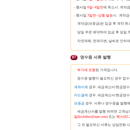
- 행사일
6일~4일전
에 취소시: 계약
- 행사일
3일전~상품 발송
시: 계약
계약금(보증금)은 입금 후 계약 취
당일 주문 예약하여 입금 후 당일
자연재해, 천재지변, 날씨로 인하여
07
영수증 서류 발행
부가세 포함
된 가격입니다.
영수증 발행이 필요하신 경우 접수
계좌이체
경우: 세금계산서/현금영수
카드결제
경우: 세금계산서/현금영수
보증금
경우: 서류나 영수증을 발행해
세금계산서를 발행 하려면 고객님
일(krclothes@nate.com)
또는
팩스(02-2
그 외 필요하신 서류는 상담전화 